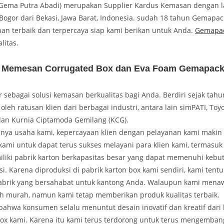
ema Putra Abadi) merupakan Supplier Kardus Kemasan dengan l
Bogor dari Bekasi, Jawa Barat, Indonesia. sudah 18 tahun Gemapac
anan terbaik dan terpercaya siap kami berikan untuk Anda.
Gemapa
litas.
 Memesan Corrugated Box dan Eva Foam Gemapac
sebagai solusi kemasan berkualitas bagi Anda. Berdiri sejak tahu
 oleh ratusan klien dari berbagai industri, antara lain simPATI, Toy
 dan Kurnia Ciptamoda Gemilang (KCG).
annya usaha kami, kepercayaan klien dengan pelayanan kami makin
kami untuk dapat terus sukses melayani para klien kami, termasuk
iki pabrik karton berkapasitas besar yang dapat memenuhi ke
i. Karena diproduksi di pabrik karton box kami sendiri, kami ten
abrik yang bersahabat untuk kantong Anda. Walaupun kami mena
bih murah, namun kami tetap memberikan produk kualitas terbaik.
ahwa konsumen selalu menuntut desain inovatif dan kreatif dari l
box kami. Karena itu kami terus terdorong untuk terus mengemba