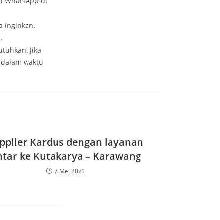
i WhatsApp di
a inginkan.
.
tuhkan. Jika
 dalam waktu
pplier Kardus dengan layanan
ntar ke Kutakarya – Karawang
7 Mei 2021