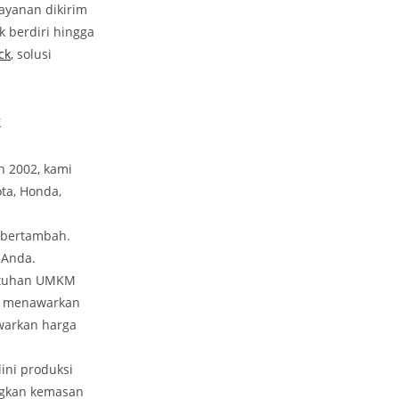
ayanan dikirim
k berdiri hingga
ck
, solusi
k
n 2002, kami
ota, Honda,
 bertambah.
 Anda.
butuhan UMKM
tu menawarkan
warkan harga
ini produksi
ngkan kemasan