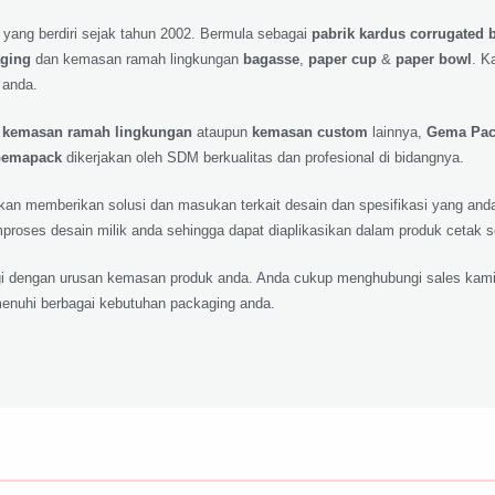
 yang berdiri sejak tahun 2002. Bermula sebagai
pabrik kardus corrugated 
aging
dan kemasan ramah lingkungan
bagasse
,
paper cup
&
paper bowl
. K
 anda.
,
kemasan ramah lingkungan
ataupun
kemasan custom
lainnya,
Gema Pa
emapack
dikerjakan oleh SDM berkualitas dan profesional di bidangnya.
 akan memberikan solusi dan masukan terkait desain dan spesifikasi yang a
roses desain milik anda sehingga dapat diaplikasikan dalam produk cetak 
lagi dengan urusan kemasan produk anda. Anda cukup menghubungi sales kami
nuhi berbagai kebutuhan packaging anda.