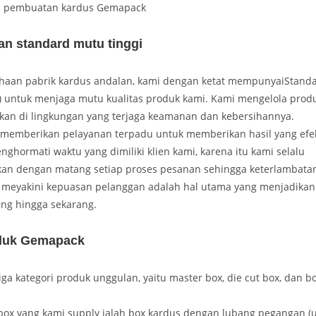
s pembuatan kardus Gemapack
an standard mutu tinggi
haan pabrik kardus andalan, kami dengan ketat mempunyaiStand
) untuk menjaga mutu kualitas produk kami. Kami mengelola prod
tkan di lingkungan yang terjaga keamanan dan kebersihannya.
memberikan pelayanan terpadu untuk memberikan hasil yang efekt
ghormati waktu yang dimiliki klien kami, karena itu kami selalu
n dengan matang setiap proses pesanan sehingga keterlambata
i meyakini kepuasan pelanggan adalah hal utama yang menjadikan l
ng hingga sekarang.
duk Gemapack
iga kategori produk unggulan, yaitu master box, die cut box, dan 
box yang kami supply ialah box kardus dengan lubang pegangan (