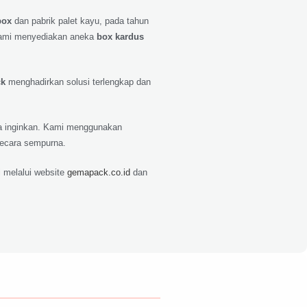
box
dan pabrik palet kayu, pada tahun
ami menyediakan aneka
box kardus
ck
menghadirkan solusi terlengkap dan
nda inginkan. Kami menggunakan
secara sempurna.
 melalui website
gemapack.co.id
dan