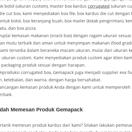
uk botol (ukuran custom), master box kardus
corrugated
(ukuran cu
die cut box, kami menyediakan box file, box kardus die cut dengan 
untuk botol, box keranjang buah, box mailer (kotak pengiriman), k
atu, dan box pizza.
uplai kemasan makanan (snack box) dengan ragam ukuran sesuai
an mutu terbaik dan aman untuk menyimpan makanan (food grade
ami tersedia dalam beraneka macam ukuran, mulai dari ukuran kec
ukuran custom. Kami menyediakan produk custom agar klien kam
 packaging produk sesuai dengan harapan.
produksi corrugated box, Gemapack juga menjadi supplier eva f
n, ketebalan, dan warna, dengan harga bersahabat.
 rancangan kemasan produk Anda dengan kami untuk memperoleh
erbaik.
dah Memesan Produk Gemapack
rtarik memesan produk kardus dari kami? Silakan lakukan pemesa