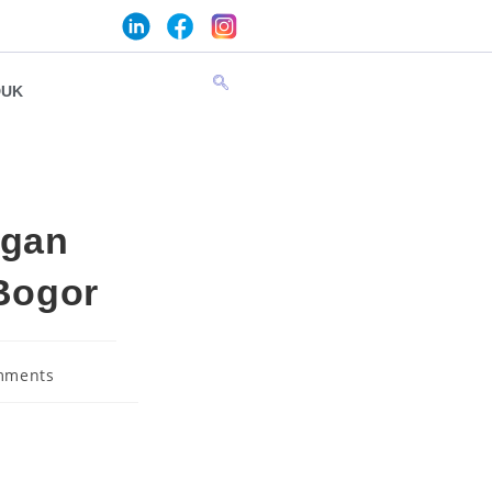
DUK
ngan
 Bogor
mments