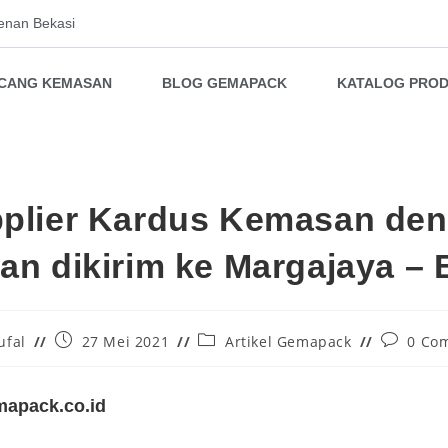
enan Bekasi
NCANG KEMASAN
BLOG GEMAPACK
KATALOG PRO
plier Kardus Kemasan de
an dikirim ke Margajaya –
ufal
27 Mei 2021
Artikel Gemapack
0 Co
apack.co.id