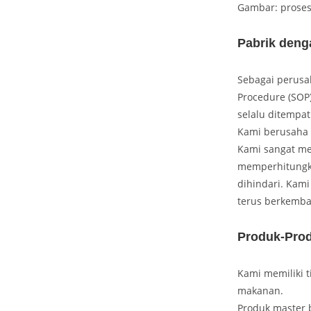
Gambar: prose
Pabrik deng
Sebagai perusa
Procedure (SOP
selalu ditempa
Kami berusaha 
Kami sangat men
memperhitungka
dihindari. Kam
terus berkemba
Produk-Pro
Kami memiliki t
makanan.
Produk master 