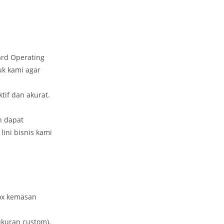
ard Operating
uk kami agar
if dan akurat.
n dapat
ini bisnis kami
box kemasan
ukuran custom),