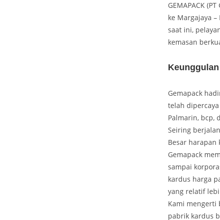
GEMAPACK (PT G
ke Margajaya – 
saat ini, pelay
kemasan berkua
Keunggulan
Gemapack hadir 
telah dipercaya
Palmarin, bcp,
Seiring berjal
Besar harapan 
Gemapack memil
sampai korporas
kardus harga p
yang relatif le
Kami mengerti b
pabrik kardus 