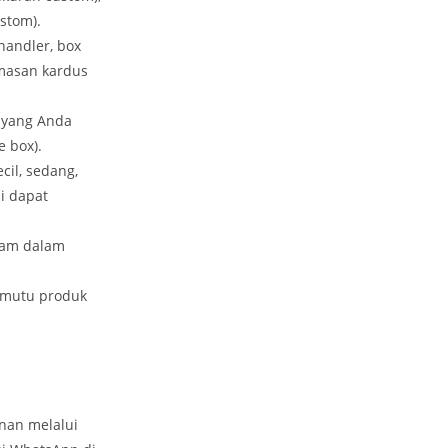
stom).
handler, box
emasan kardus
 yang Anda
 box).
il, sedang,
i dapat
oam dalam
 mutu produk
nan melalui