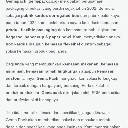
Gemapack
(
gemapack.co.id
) merupakan perusahaan
packaging di bekasi yang berdiri sejak tahun 2002. Bermula
sebagai
pabrik kardus corrugated box
dan pabrik palet kayu,
pada tahun 2022 kami melebarkan sayap ke industri kemasan
produk flexible packaging
dan kemasan ramah lingkungan
bagasse
,
paper cup
&
paper bowl
. Kami menyediakan aneka
box kardus
maupun
kemasan fleksibel custom
sebagai
solusi kemasan produk bagi anda.
Bagi Anda yang membutuhkan
kemasan makanan
,
kemasan
minuman
,
kemasan ramah lingkungan
ataupun
kemasan
custom
lainnya,
Gema Pack
menghadirkan solusi terlengkap
dan terbaik dengan harga yang bersaing. Perlu diketahui,
produk-produk dari
Gemapack
dikerjakan oleh SDM berkualitas
dan profesional di bidangnya.
Jika tidak memiliki desain dan spesifikasi, jangan khawatir.
Gema Pack akan memberikan solusi dan masukan terkait
desain dan spesifikasi yang anda inginkan. Kami menggunakan