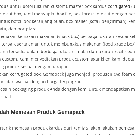
rdus untuk botol (ukuran custom), master box kardus
corrugated
(u
die cut box, kami menyuplai box file, box kardus die cut dengan ha
untuk botol, box keranjang buah, box mailer (kotak pengiriman), k
atu, dan box pizza.
ediakan kemasan makanan (snack box) berbagai ukuran sesuai k
s terbaik serta aman untuk membungkus makanan (food grade box)
ami tersedia dalam berbagai ukuran, mulai dari ukuran kecil, sed
custom. Kami menyediakan produk custom agar klien kami dapat
ng produk sesuai dengan harapan.
akan corrugated box, Gemapack juga menjadi produsen eva foam
an, dan warna, dengan harga terjangkau.
desain packaging produk Anda dengan kami untuk mendapatkan 
erbaik.
dah Memesan Produk Gemapack
rtarik memesan produk kardus dari kami? Silakan lakukan pemesa