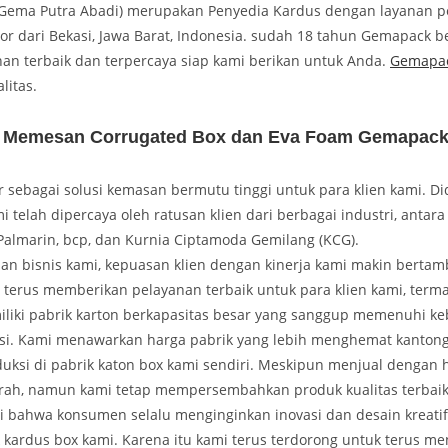
ema Putra Abadi) merupakan Penyedia Kardus dengan layanan pe
r dari Bekasi, Jawa Barat, Indonesia. sudah 18 tahun Gemapack be
anan terbaik dan terpercaya siap kami berikan untuk Anda.
Gemapa
litas.
 Memesan Corrugated Box dan Eva Foam Gemapac
sebagai solusi kemasan bermutu tinggi untuk para klien kami. Did
i telah dipercaya oleh ratusan klien dari berbagai industri, antara 
Palmarin, bcp, dan Kurnia Ciptamoda Gemilang (KCG).
nan bisnis kami, kepuasan klien dengan kinerja kami makin berta
 terus memberikan pelayanan terbaik untuk para klien kami, term
iki pabrik karton berkapasitas besar yang sanggup memenuhi 
si. Kami menawarkan harga pabrik yang lebih menghemat kanton
uksi di pabrik katon box kami sendiri. Meskipun menjual dengan 
murah, namun kami tetap mempersembahkan produk kualitas terbaik
 bahwa konsumen selalu menginginkan inovasi dan desain kreatif d
k kardus box kami. Karena itu kami terus terdorong untuk terus 