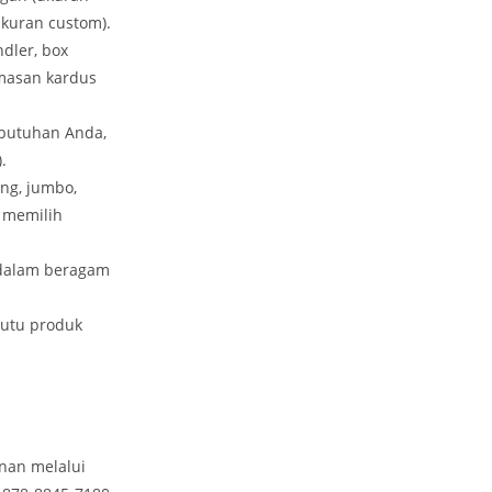
kuran custom).
ndler, box
emasan kardus
ebutuhan Anda,
.
ang, jumbo,
 memilih
 dalam beragam
mutu produk
nan melalui