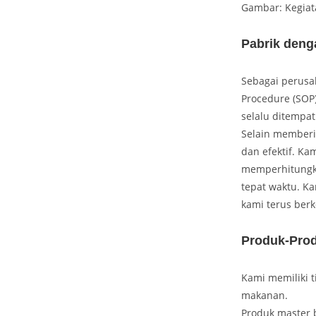
Gambar: Kegiat
Pabrik deng
Sebagai perusa
Procedure (SOP
selalu ditempa
Selain memberik
dan efektif. Ka
memperhitungka
tepat waktu. K
kami terus ber
Produk-Pro
Kami memiliki t
makanan.
Produk master 