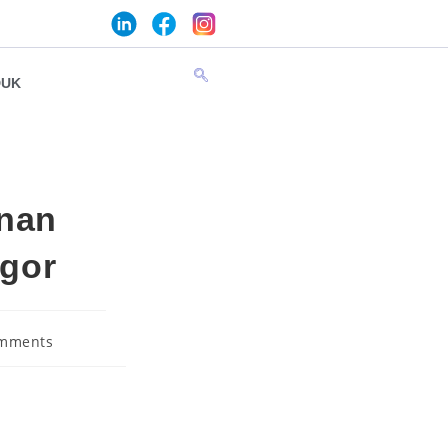
DUK
anan
ogor
mments