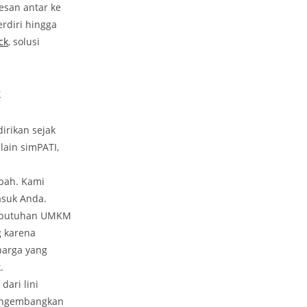
san antar ke
rdiri hingga
ck
, solusi
k
irikan sejak
lain simPATI,
mbah. Kami
asuk Anda.
kebutuhan UMKM
g karena
harga yang
.
ari lini
mengembangkan