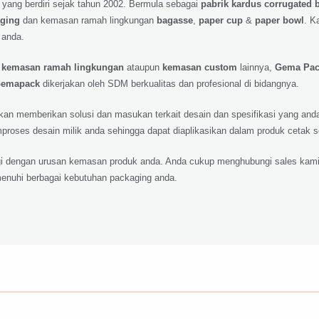
 yang berdiri sejak tahun 2002. Bermula sebagai
pabrik kardus corrugated 
aging
dan kemasan ramah lingkungan
bagasse
,
paper cup
&
paper bowl
. K
 anda.
,
kemasan ramah lingkungan
ataupun
kemasan custom
lainnya,
Gema Pa
emapack
dikerjakan oleh SDM berkualitas dan profesional di bidangnya.
 akan memberikan solusi dan masukan terkait desain dan spesifikasi yang a
roses desain milik anda sehingga dapat diaplikasikan dalam produk cetak 
lagi dengan urusan kemasan produk anda. Anda cukup menghubungi sales kami
nuhi berbagai kebutuhan packaging anda.