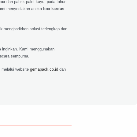
box
dan pabrik palet kayu, pada tahun
ami menyediakan aneka
box kardus
ck
menghadirkan solusi terlengkap dan
nda inginkan. Kami menggunakan
secara sempurna.
 melalui website
gemapack.co.id
dan