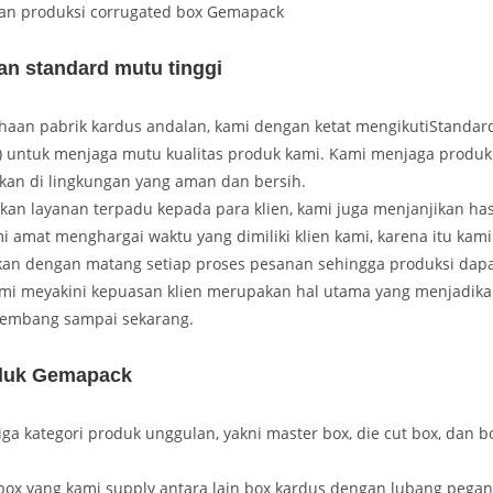
an produksi corrugated box Gemapack
an standard mutu tinggi
haan pabrik kardus andalan, kami dengan ketat mengikutiStandar
) untuk menjaga mutu kualitas produk kami. Kami menjaga produk
tkan di lingkungan yang aman dan bersih.
an layanan terpadu kepada para klien, kami juga menjanjikan has
mi amat menghargai waktu yang dimiliki klien kami, karena itu kami
n dengan matang setiap proses pesanan sehingga produksi dapa
ami meyakini kepuasan klien merupakan hal utama yang menjadikan
kembang sampai sekarang.
duk Gemapack
iga kategori produk unggulan, yakni master box, die cut box, dan 
box yang kami supply antara lain box kardus dengan lubang pega