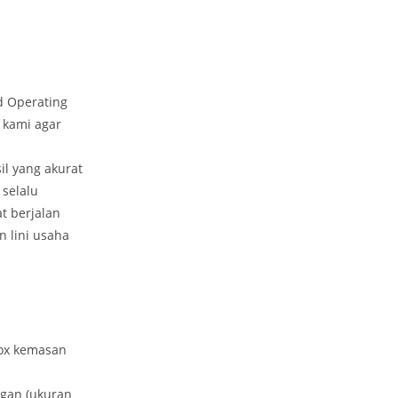
d Operating
 kami agar
il yang akurat
 selalu
t berjalan
 lini usaha
box kemasan
ngan (ukuran