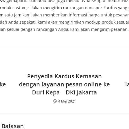
ww.gemapack.co.id atau bisa juga melalui WhatsApp di nomor +62
roduk custom, silakan mengirim rancangan dan spek kardus yang
m satu jam kami akan memberikan informasi harga untuk pesana
telah Anda sepakati, kami akan mengirimkan mockup produk sesua
dah sesuai dengan rancangan Anda, kami akan mengirim pesanan
Penyedia Kardus Kemasan
ke
dengan layanan pesan online ke
l
Duri Kepa – DKI Jakarta
4 Mei 2021
 Balasan