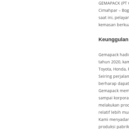
GEMAPACK (PT G
Cimahpar – Bogo
saat ini, pelay
kemasan berkua
Keunggulan
Gemapack hadir 
tahun 2020, kam
Toyota, Honda, 
Seiring perjala
berharap dapat
Gemapack memil
sampai korpora
melakukan prod
relatif lebih 
Kami menyadari
produksi pabri