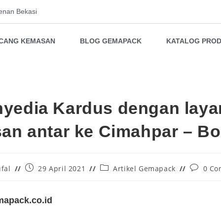
enan Bekasi
NCANG KEMASAN
BLOG GEMAPACK
KATALOG PRO
yedia Kardus dengan lay
an antar ke Cimahpar – B
fal
29 April 2021
Artikel Gemapack
0 Co
apack.co.id