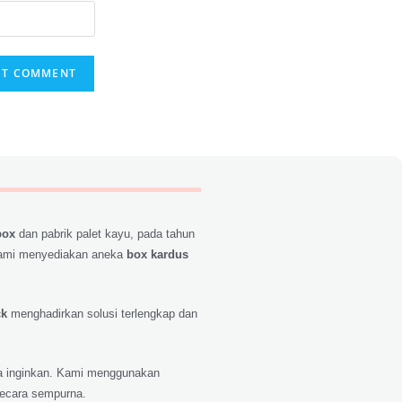
box
dan pabrik palet kayu, pada tahun
ami menyediakan aneka
box kardus
ck
menghadirkan solusi terlengkap dan
nda inginkan. Kami menggunakan
secara sempurna.