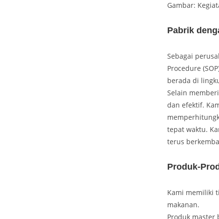
Gambar: Kegiat
Pabrik deng
Sebagai perusa
Procedure (SOP)
berada di ling
Selain memberik
dan efektif. Ka
memperhitungka
tepat waktu. K
terus berkemba
Produk-Pro
Kami memiliki t
makanan.
Produk master 