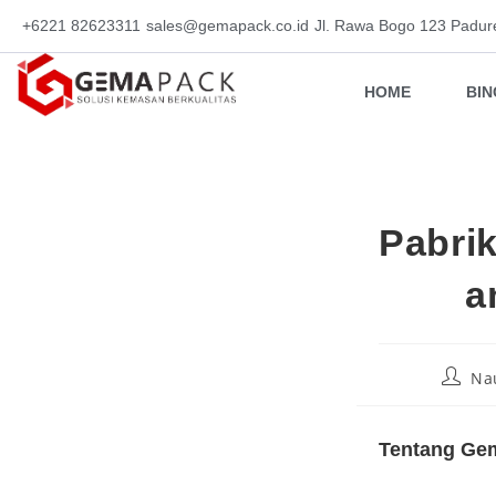
+6221 82623311
sales@gemapack.co.id
Jl. Rawa Bogo 123 Padur
HOME
BI
Pabri
a
Na
Tentang Gem