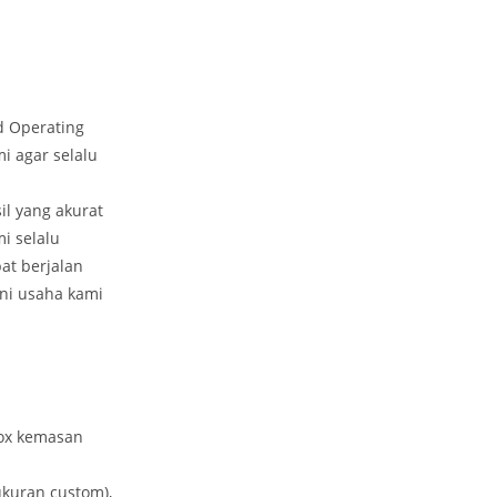
d Operating
i agar selalu
il yang akurat
i selalu
at berjalan
ni usaha kami
box kemasan
ukuran custom),