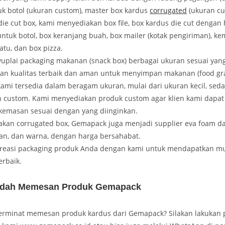
uk botol (ukuran custom), master box kardus
corrugated
(ukuran cu
die cut box, kami menyediakan box file, box kardus die cut dengan 
untuk botol, box keranjang buah, box mailer (kotak pengiriman), k
atu, dan box pizza.
uplai packaging makanan (snack box) berbagai ukuran sesuai yan
an kualitas terbaik dan aman untuk menyimpan makanan (food gra
ami tersedia dalam beragam ukuran, mulai dari ukuran kecil, seda
custom. Kami menyediakan produk custom agar klien kami dapa
kemasan sesuai dengan yang diinginkan.
akan corrugated box, Gemapack juga menjadi supplier eva foam d
lan, dan warna, dengan harga bersahabat.
kreasi packaging produk Anda dengan kami untuk mendapatkan m
erbaik.
dah Memesan Produk Gemapack
erminat memesan produk kardus dari Gemapack? Silakan lakukan