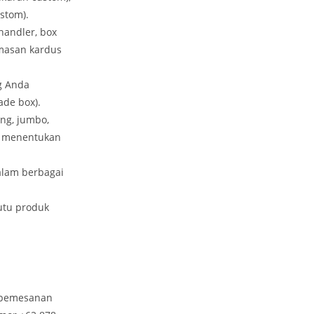
stom).
handler, box
emasan kardus
g Anda
de box).
ng, jumbo,
t menentukan
alam berbagai
utu produk
 pemesanan