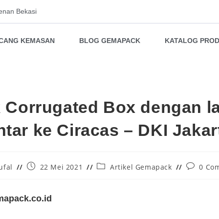
enan Bekasi
NCANG KEMASAN
BLOG GEMAPACK
KATALOG PRO
k Corrugated Box dengan l
ntar ke Ciracas – DKI Jakar
ufal
22 Mei 2021
Artikel Gemapack
0 Co
apack.co.id