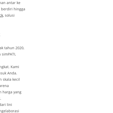
an antar ke
 berdiri hingga
ck
, solusi
k
ak tahun 2020,
n simPATI,
ngkat. Kami
asuk Anda.
skala kecil
arena
n harga yang
.
ri lini
ngelaborasi