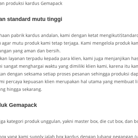
an produksi kardus Gemapack
an standard mutu tinggi
haan pabrik kardus andalan, kami dengan ketat mengikutiStandar
 agar mutu produk kami tetap terjaga. Kami mengelola produk kam
kungan yang aman dan bersih.
an layanan terpadu kepada para klien, kami juga menjanjikan has
mi sangat menghargai waktu yang dimiliki klien kami, karena itu kam
n dengan seksama setiap proses pesanan sehingga produksi dap
ami percaya kepuasan klien merupakan hal utama yang membuat li
ng hingga sekarang.
duk Gemapack
iga kategori produk unggulan, yakni master box, die cut box, dan 
box yang kami supply ialah box kardus dengan lubang pegangan (