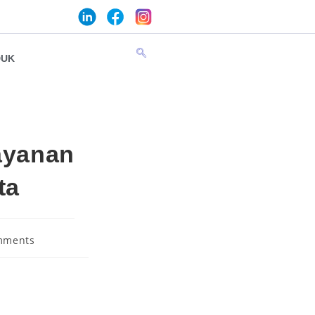
DUK
ayanan
ta
mments