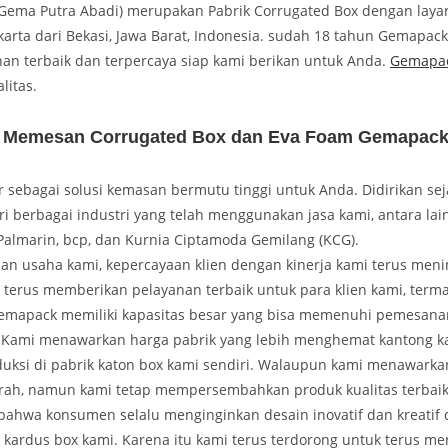
ema Putra Abadi) merupakan Pabrik Corrugated Box dengan layan
akarta dari Bekasi, Jawa Barat, Indonesia. sudah 18 tahun Gemapack
anan terbaik dan terpercaya siap kami berikan untuk Anda.
Gemapa
litas.
 Memesan Corrugated Box dan Eva Foam Gemapac
sebagai solusi kemasan bermutu tinggi untuk Anda. Didirikan sej
ri berbagai industri yang telah menggunakan jasa kami, antara lai
Palmarin, bcp, dan Kurnia Ciptamoda Gemilang (KCG).
nan usaha kami, kepercayaan klien dengan kinerja kami terus meni
 terus memberikan pelayanan terbaik untuk para klien kami, term
Gemapack memiliki kapasitas besar yang bisa memenuhi pemesanan 
 Kami menawarkan harga pabrik yang lebih menghemat kantong k
uksi di pabrik katon box kami sendiri. Walaupun kami menawarka
murah, namun kami tetap mempersembahkan produk kualitas terbaik
ahwa konsumen selalu menginginkan desain inovatif dan kreatif da
 kardus box kami. Karena itu kami terus terdorong untuk terus me