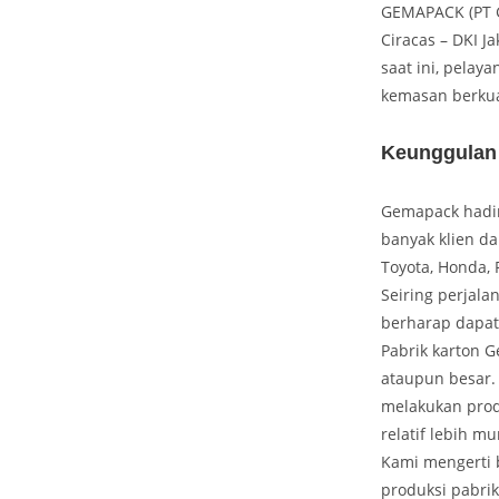
GEMAPACK (PT G
Ciracas – DKI J
saat ini, pelay
kemasan berkua
Keunggulan
Gemapack hadir 
banyak klien da
Toyota, Honda, 
Seiring perjala
berharap dapat
Pabrik karton 
ataupun besar.
melakukan prod
relatif lebih 
Kami mengerti b
produksi pabrik