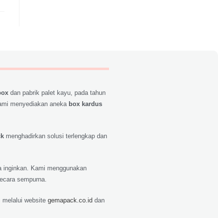
box
dan pabrik palet kayu, pada tahun
ami menyediakan aneka
box kardus
ck
menghadirkan solusi terlengkap dan
nda inginkan. Kami menggunakan
secara sempurna.
 melalui website
gemapack.co.id
dan