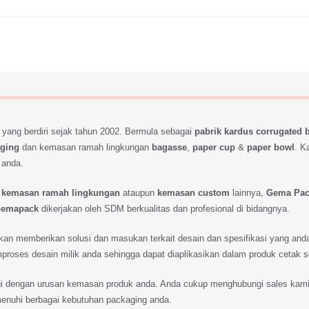
 yang berdiri sejak tahun 2002. Bermula sebagai
pabrik kardus corrugated 
aging
dan kemasan ramah lingkungan
bagasse
,
paper cup
&
paper bowl
. K
 anda.
,
kemasan ramah lingkungan
ataupun
kemasan custom
lainnya,
Gema Pa
emapack
dikerjakan oleh SDM berkualitas dan profesional di bidangnya.
 akan memberikan solusi dan masukan terkait desain dan spesifikasi yang a
roses desain milik anda sehingga dapat diaplikasikan dalam produk cetak 
lagi dengan urusan kemasan produk anda. Anda cukup menghubungi sales kami
nuhi berbagai kebutuhan packaging anda.