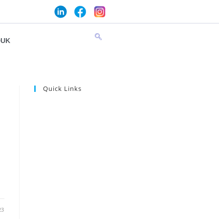
DUK
Quick Links
23